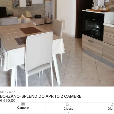
RIF: ZA371
BORZANO-SPLENDIDO APP.TO 2 CAMERE
€ 650,00
Camere
Classe
Giar
1
E