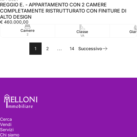
REGGIO E. - APPARTAMENTO CON 2 CAMERE
COMPLETAMENTE RISTRUTTURATO CON FINITURE DI
ALTO DESIGN
€ 460.000,00
Camere
Classe
Giar
2
VA
1
2
...
14
Successivo
Melloni immobiliare
Cerca
Vendi
Servizi
Chi siamo