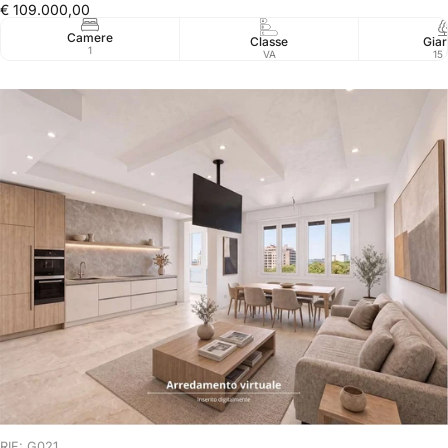
€ 109.000,00
Camere
Classe
Giar
1
VA
15
RIF: G021