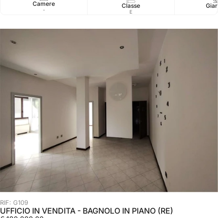
Camere
Classe
Giar
-
E
RIF: G109
UFFICIO IN VENDITA - BAGNOLO IN PIANO (RE)