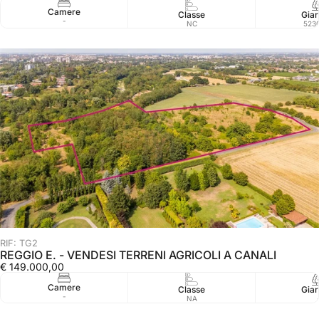
Camere
Classe
Giar
-
NC
523
RIF: TG2
REGGIO E. - VENDESI TERRENI AGRICOLI A CANALI
€ 149.000,00
Camere
Classe
Giar
-
NA