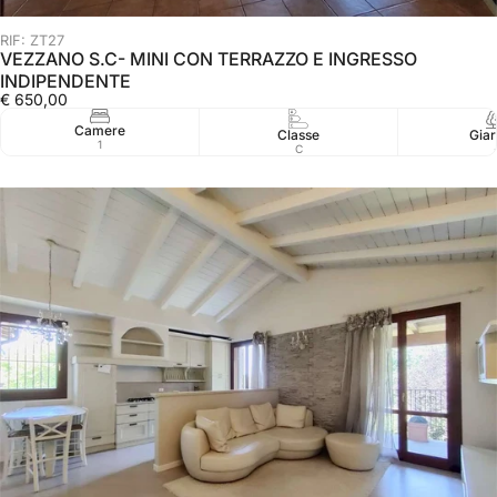
RIF: ZT27
VEZZANO S.C- MINI CON TERRAZZO E INGRESSO
INDIPENDENTE
€ 650,00
Camere
Classe
Giar
1
C