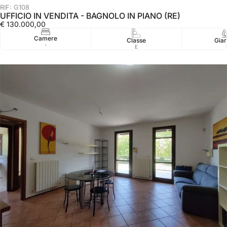
RIF: G108
UFFICIO IN VENDITA - BAGNOLO IN PIANO (RE)
€ 130.000,00
Camere
Classe
Giar
-
E