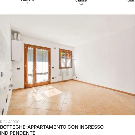
Classe
Giar
1
VA
RIF: A1000
BOTTEGHE-APPARTAMENTO CON INGRESSO
INDIPENDENTE