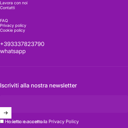
Lavora con noi
Contatti
FAQ
Privacy policy
Cookie policy
+393337823790
whatsapp
Iscriviti alla nostra newsletter
Ho letto e accetto la
Privacy Policy
Inserisci la tua email