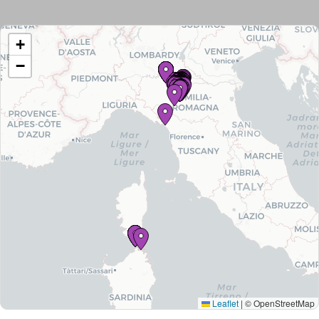
+
−
Tutti
gli
immobili
Leaflet
|
© OpenStreetMap