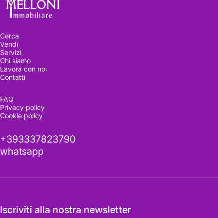
Cerca
Vendi
Servizi
Chi siamo
Lavora con noi
Contatti
Visitala
ora
FAQ
Privacy policy
Cookie policy
Vederla dal vivo fa la differenza
+393337823790
whatsapp
Richiedi informazioni
Iscriviti alla nostra newsletter