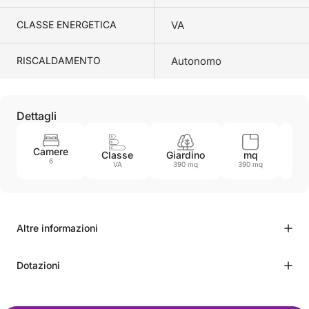
CLASSE ENERGETICA
VA
RISCALDAMENTO
Autonomo
Dettagli
Camere
Classe
Giardino
mq
An
6
VA
390 mq
390 mq
19
Altre informazioni
Dotazioni