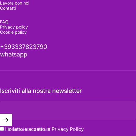
Lavora con noi
Contatti
FAQ
Privacy policy
Cookie policy
+393337823790
whatsapp
Iscriviti alla nostra newsletter
Ho letto e accetto la
Privacy Policy
Inserisci la tua email