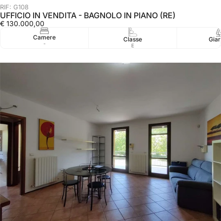
RIF: G108
UFFICIO IN VENDITA - BAGNOLO IN PIANO (RE)
€ 130.000,00
Camere
Classe
Giar
-
E