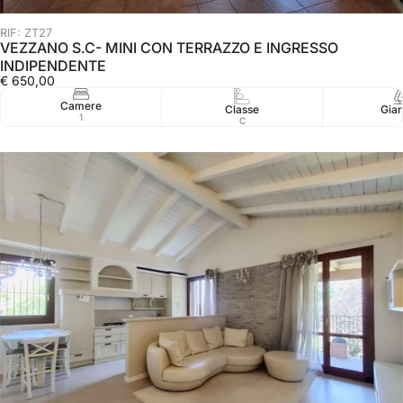
RIF: ZT27
VEZZANO S.C- MINI CON TERRAZZO E INGRESSO
INDIPENDENTE
€ 650,00
Camere
Classe
Giar
1
C