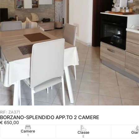
RIF: ZA371
BORZANO-SPLENDIDO APP.TO 2 CAMERE
€ 650,00
Camere
Classe
Giar
1
E