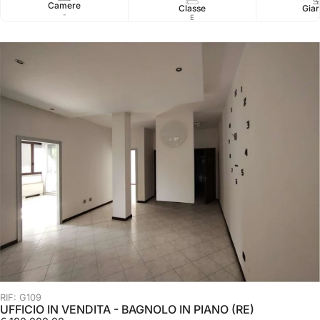
Camere
Classe
Giar
-
E
RIF: G109
UFFICIO IN VENDITA - BAGNOLO IN PIANO (RE)