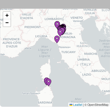
+
−
Tutti
gli
immobili
Leaflet
|
© OpenStreetMap