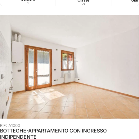
Classe
Giar
1
VA
RIF: A1000
BOTTEGHE-APPARTAMENTO CON INGRESSO
INDIPENDENTE