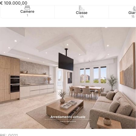
€ 109.000,00
Camere
Classe
Giar
1
VA
15
RIF: G021