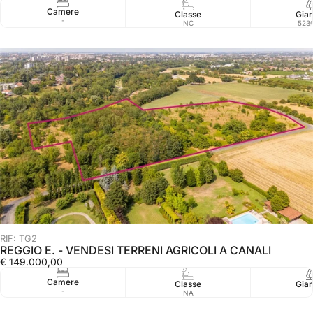
Camere
Classe
Giar
-
NC
523
RIF: TG2
REGGIO E. - VENDESI TERRENI AGRICOLI A CANALI
€ 149.000,00
Camere
Classe
Giar
-
NA