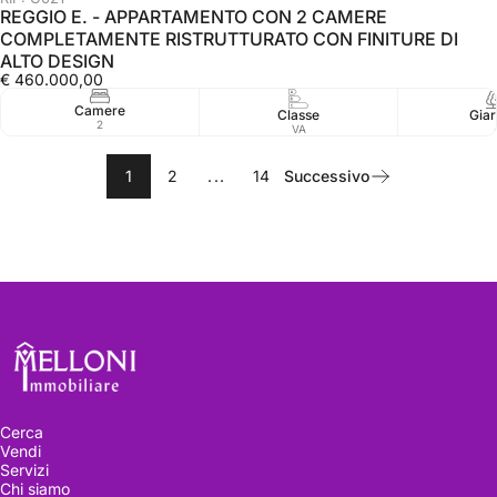
REGGIO E. - APPARTAMENTO CON 2 CAMERE
COMPLETAMENTE RISTRUTTURATO CON FINITURE DI
ALTO DESIGN
€ 460.000,00
Camere
Classe
Giar
2
VA
1
2
...
14
Successivo
Melloni immobiliare
Cerca
Vendi
Servizi
Chi siamo