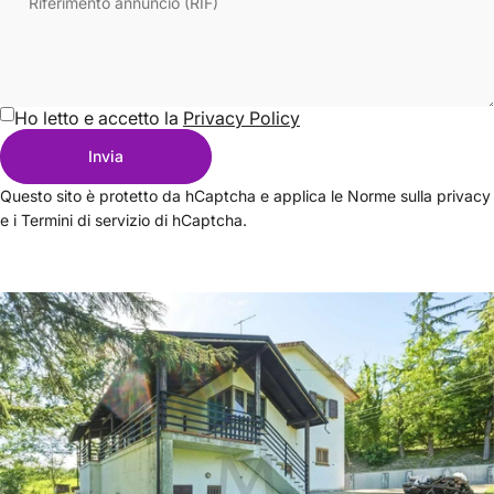
Riferimento annuncio (RIF)
Ho letto e accetto la
Privacy Policy
Invia
Messaggio
Invia
Questo sito è protetto da hCaptcha e applica le
Norme sulla privacy
e i
Termini di servizio
di hCaptcha.