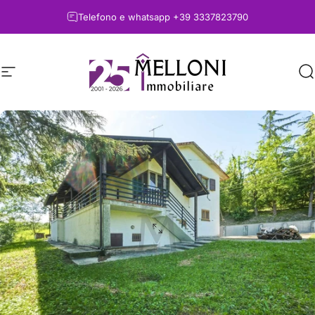
Vai direttamente ai contenuti
Telefono e whatsapp
+39 3337823790
Navigazione del sito
Melloni immobiliare
C