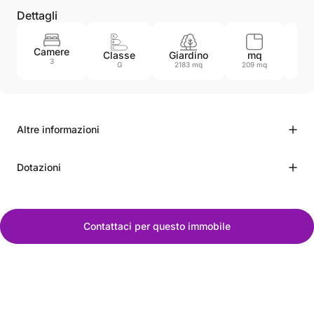
Dettagli
Camere
Classe
Giardino
mq
An
3
G
2183 mq
209 mq
19
Altre informazioni
Dotazioni
Contattaci per questo immobile