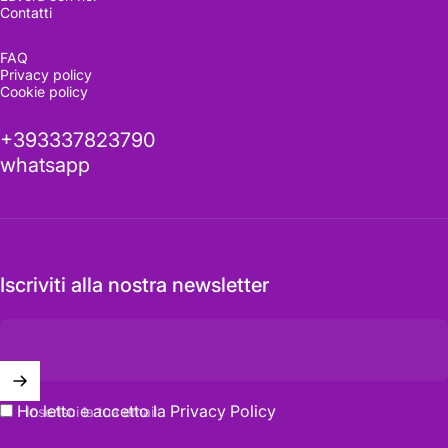
Contatti
Visitala
ora
FAQ
Privacy policy
Cookie policy
Vederla dal vivo fa la differenza
+393337823790
whatsapp
Richiedi informazioni
Iscriviti alla nostra newsletter
Ho letto e accetto la
Privacy Policy
Inserisci la tua email