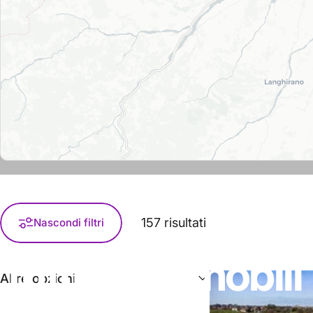
157 risultati
Nascondi filtri
Tutti
gli
immobili
Altre opzioni