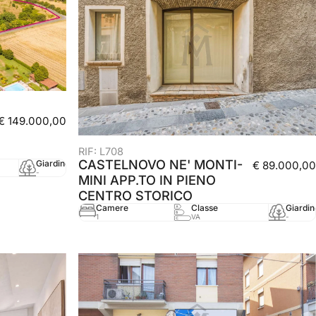
€ 149.000,00
RIF: L708
CASTELNOVO NE' MONTI-
Giardino
mq
Anno
€ 89.000,00
-
37035 mq
-
MINI APP.TO IN PIENO
CENTRO STORICO
Camere
Classe
Giardin
1
VA
-