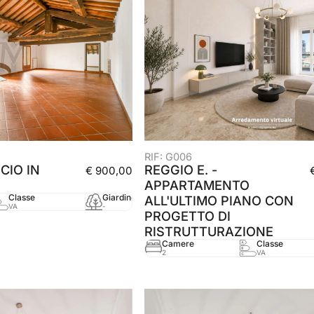
RIF: G006
ICIO IN
REGGIO E. -
€ 900,00
APPARTAMENTO
Classe
Giardino
mq
Anno
ALL'ULTIMO PIANO CON
VA
-
110 mq
-
PROGETTO DI
RISTRUTTURAZIONE
Camere
Classe
2
VA