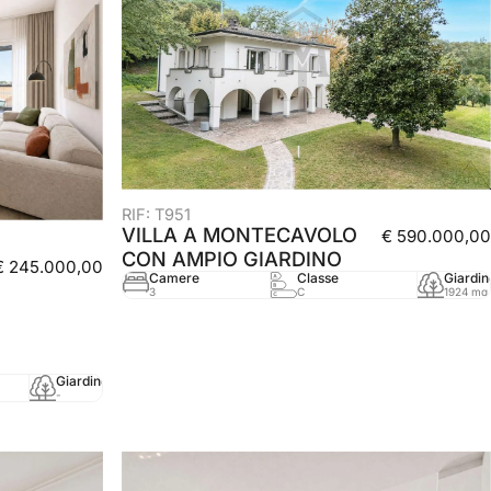
RIF: T951
VILLA A MONTECAVOLO
€ 590.000,00
CON AMPIO GIARDINO
€ 245.000,00
Camere
Classe
Giardin
3
C
1924 mq
Giardino
mq
Anno
-
115 mq
-