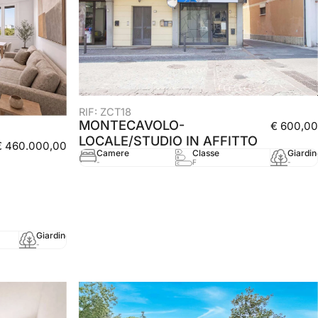
RIF: ZCT18
MONTECAVOLO-
€ 600,00
LOCALE/STUDIO IN AFFITTO
€ 460.000,00
Camere
Classe
Giardin
-
F
-
Giardino
mq
Anno
-
115 mq
-