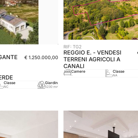
RIF: TG2
REGGIO E. - VENDESI
EGANTE
€ 1.250.000,00
TERRENI AGRICOLI A
CANALI
Camere
Classe
-
NA
ERDE
Classe
Giardino
mq
Anno
NC
5230 mq
480 mq
-