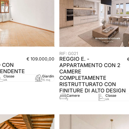
RIF: G021
REGGIO E. -
€ 109.000,00
 CON
APPARTAMENTO CON 2
PENDENTE
CAMERE
Classe
Giardino
mq
Anno
COMPLETAMENTE
VA
15 mq
46 mq
2000
RISTRUTTURATO CON
FINITURE DI ALTO DESIGN
Camere
Classe
2
VA