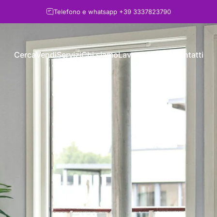
Telefono e whatsapp
+39 3337823790
Cerca
Vendi
Servizi
Chi siamo
Lavora con noi
Contatti
Cerca
Vendi
Servizi
Chi siamo
Lavora con noi
Contatti