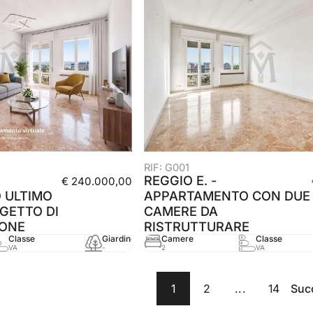
RIF: G001
REGGIO E. -
€ 240.000,00
 ULTIMO
APPARTAMENTO CON DUE
GETTO DI
CAMERE DA
IONE
RISTRUTTURARE
Classe
Giardino
Camere
mq
Classe
Anno
VA
-
2
105 mq
VA
-
1
2
...
14
Suc