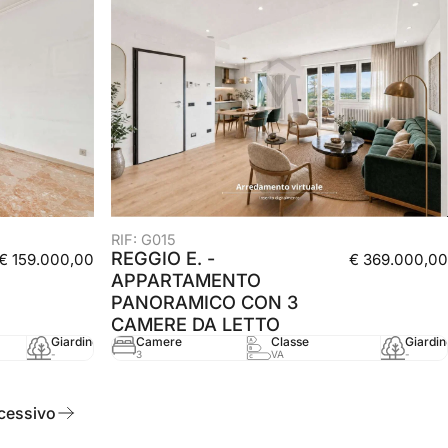
RIF: G015
REGGIO E. -
€ 159.000,00
€ 369.000,00
APPARTAMENTO
PANORAMICO CON 3
CAMERE DA LETTO
Giardino
Camere
mq
Classe
Anno
Giardin
-
3
105 mq
VA
-
-
cessivo