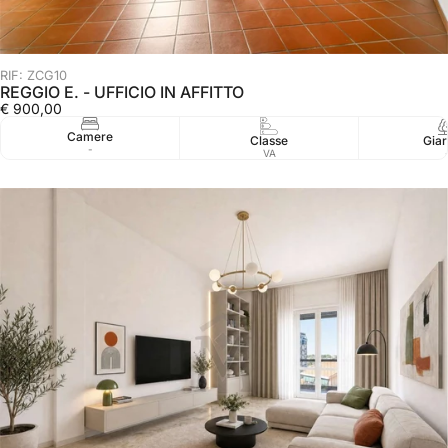
RIF: ZCG10
REGGIO E. - UFFICIO IN AFFITTO
€ 900,00
Camere
Classe
Giar
-
VA