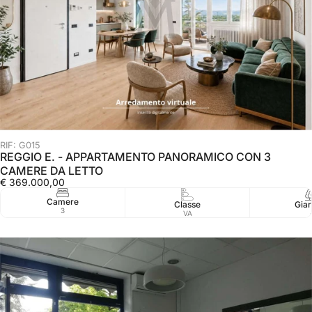
RIF: G015
REGGIO E. - APPARTAMENTO PANORAMICO CON 3
CAMERE DA LETTO
€ 369.000,00
Camere
Classe
Giar
3
VA