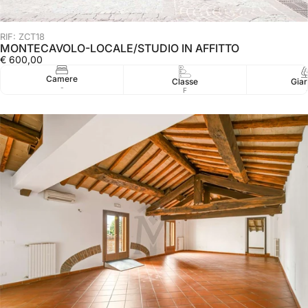
RIF: ZCT18
MONTECAVOLO-LOCALE/STUDIO IN AFFITTO
€ 600,00
Camere
Classe
Giar
-
F