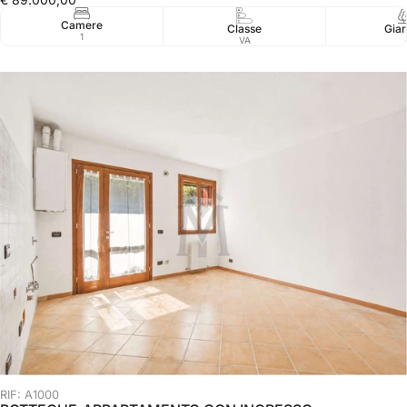
Camere
Classe
Giar
1
VA
RIF: A1000