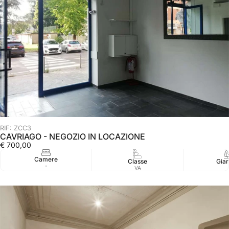
RIF: ZCC3
CAVRIAGO - NEGOZIO IN LOCAZIONE
€ 700,00
Camere
Classe
Giar
-
VA