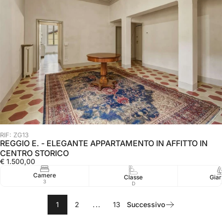
RIF: ZG13
REGGIO E. - ELEGANTE APPARTAMENTO IN AFFITTO IN
CENTRO STORICO
€ 1.500,00
Camere
Classe
Giar
3
D
1
2
...
13
Successivo