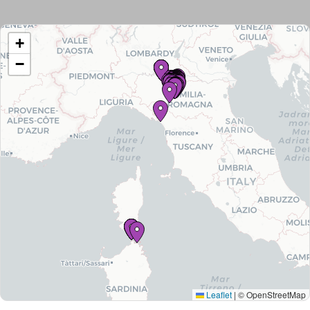
+
−
Tutti
gli
immobili
Leaflet
|
© OpenStreetMap