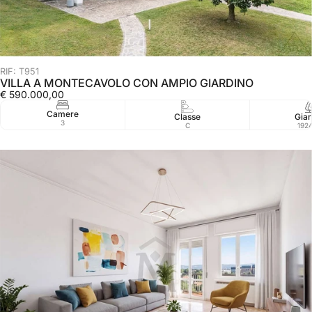
RIF: T951
VILLA A MONTECAVOLO CON AMPIO GIARDINO
€ 590.000,00
Camere
Classe
Giar
3
C
192