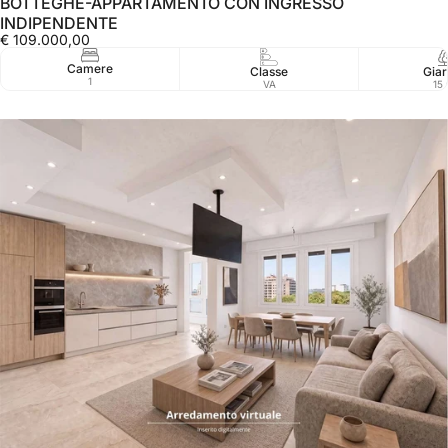
BOTTEGHE-APPARTAMENTO CON INGRESSO
INDIPENDENTE
€ 109.000,00
Camere
Classe
Giar
1
VA
15