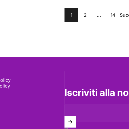
1
2
...
14
Suc
olicy
olicy
Iscriviti alla 