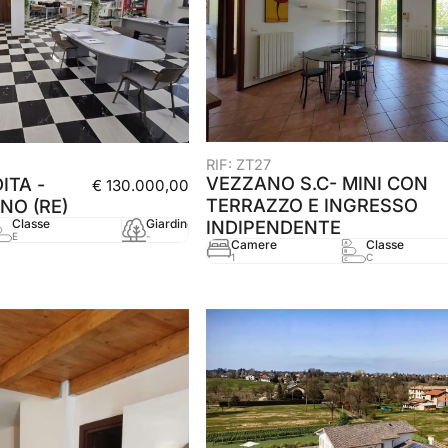
RIF: ZT27
VEZZANO S.C- MINI CON
ITA -
€ 130.000,00
TERRAZZO E INGRESSO
NO (RE)
Classe
Giardino
mq
Anno
INDIPENDENTE
E
-
106 mq
2005
Camere
Classe
1
C