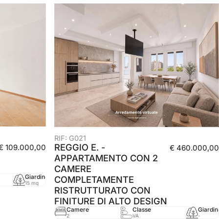
RIF: G021
REGGIO E. -
€ 109.000,00
€ 460.000,00
APPARTAMENTO CON 2
CAMERE
Giardino
mq
Anno
COMPLETAMENTE
15 mq
46 mq
2000
RISTRUTTURATO CON
FINITURE DI ALTO DESIGN
Camere
Classe
Giardin
2
VA
-