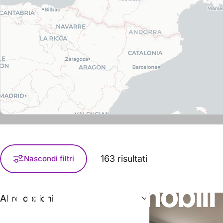
163 risultati
Nascondi filtri
Tutti
gli
immobili
Altre opzioni