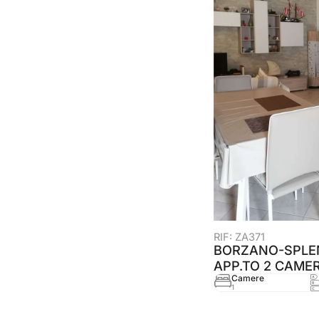
RIF: ZA371
BORZANO-SPLE
APP.TO 2 CAME
Camere
1