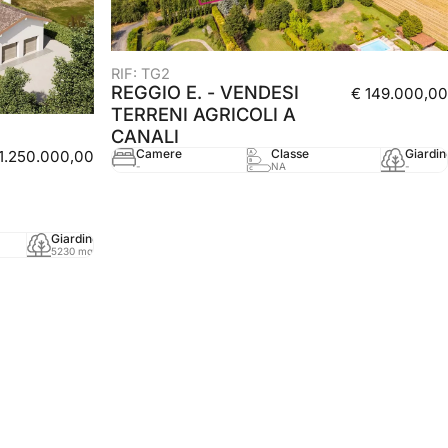
RIF: TG2
REGGIO E. - VENDESI
€ 149.000,00
TERRENI AGRICOLI A
CANALI
Camere
Classe
Giardin
 1.250.000,00
-
NA
-
Giardino
mq
Anno
5230 mq
480 mq
-