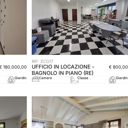
RIF: ZCG17
UFFICIO IN LOCAZIONE -
€ 180.000,00
€ 800,00
BAGNOLO IN PIANO (RE)
Giardino
mq
Anno
Camere
Classe
Giardin
-
128 mq
2005
-
E
-