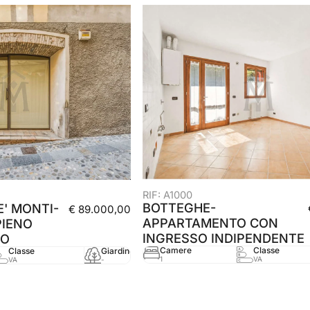
RIF: A1000
BOTTEGHE-
' MONTI-
€ 89.000,00
APPARTAMENTO CON
PIENO
INGRESSO INDIPENDENTE
CO
Camere
Classe
Classe
Giardino
mq
Anno
1
VA
VA
-
70 mq
-