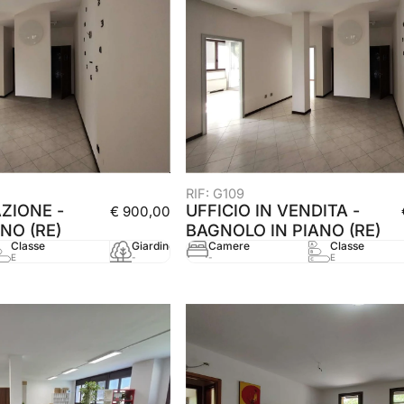
RIF: G109
AZIONE -
UFFICIO IN VENDITA -
€ 900,00
NO (RE)
BAGNOLO IN PIANO (RE)
Classe
Giardino
Camere
mq
Classe
Anno
E
-
-
128 mq
E
2005