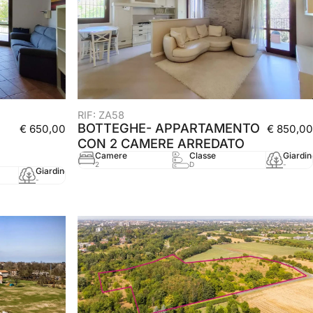
RIF: ZA58
BOTTEGHE- APPARTAMENTO
€ 650,00
€ 850,00
CON 2 CAMERE ARREDATO
Camere
Classe
Giardin
2
D
-
Giardino
mq
Anno
-
67 mq
2003