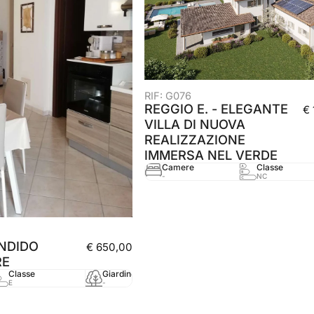
RIF: G076
REGGIO E. - ELEGANTE
€
VILLA DI NUOVA
REALIZZAZIONE
IMMERSA NEL VERDE
Camere
Classe
-
NC
NDIDO
€ 650,00
RE
Classe
Giardino
mq
Anno
E
-
55 mq
2010