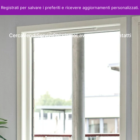
Registrati
per salvare i preferiti e ricevere aggiornamenti personalizzati.
Cerca
Vendi
Servizi
Chi siamo
Lavora con noi
Contatti
Cerca
Vendi
Servizi
Chi siamo
Lavora con noi
Contatti