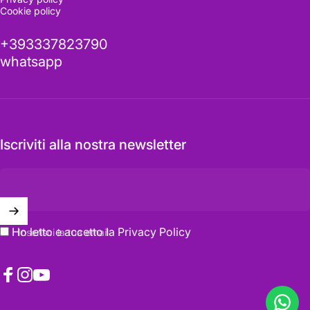
Cookie policy
+393337823790
whatsapp
Iscriviti alla nostra newsletter
Ho letto e accetto la
Privacy Policy
Inserisci la tua email
Facebook
Instagram
YouTube