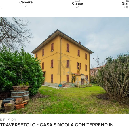
Camere
Classe
Giar
2
VA
38
RIF: S129
TRAVERSETOLO - CASA SINGOLA CON TERRENO IN