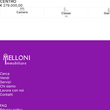
CENTRO
€ 279.000,00
Camere
Classe
Giar
-
VA
Melloni immobiliare
Cerca
Vendi
Servizi
Chi siamo
Lavora con noi
Contatti
FAQ
Privacy policy