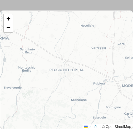
+
−
Tutti
gli
immobili
Leaflet
|
© OpenStreetMap