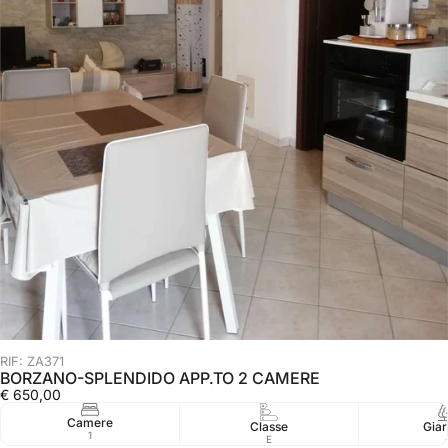
RIF: ZA371
BORZANO-SPLENDIDO APP.TO 2 CAMERE
€ 650,00
Camere
Classe
Giar
1
E