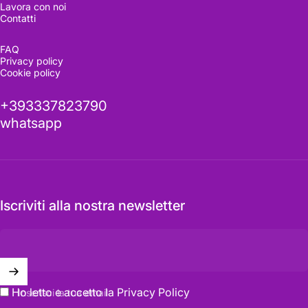
Lavora con noi
Contatti
FAQ
Privacy policy
Cookie policy
+393337823790
whatsapp
Iscriviti alla nostra newsletter
Ho letto e accetto la
Privacy Policy
Inserisci la tua email