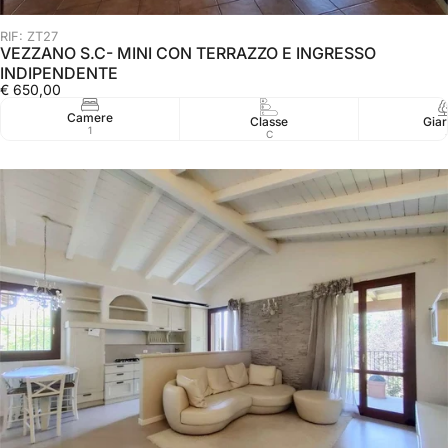
RIF: ZT27
VEZZANO S.C- MINI CON TERRAZZO E INGRESSO
INDIPENDENTE
€ 650,00
Camere
Classe
Giar
1
C