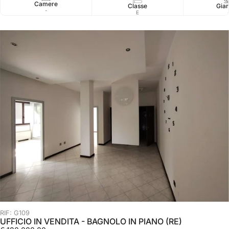
Camere
Classe
Giar
-
E
RIF: G109
UFFICIO IN VENDITA - BAGNOLO IN PIANO (RE)