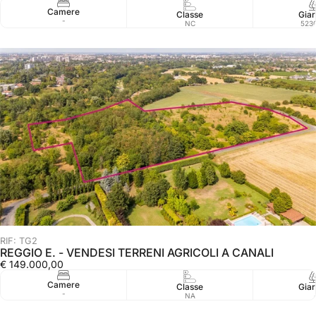
Camere
Classe
Giar
-
NC
523
RIF: TG2
REGGIO E. - VENDESI TERRENI AGRICOLI A CANALI
€ 149.000,00
Camere
Classe
Giar
-
NA