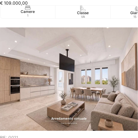
€ 109.000,00
Camere
Classe
Giar
1
VA
15
RIF: G021