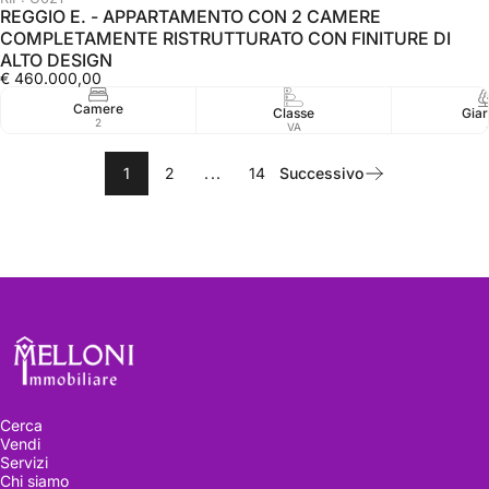
REGGIO E. - APPARTAMENTO CON 2 CAMERE
COMPLETAMENTE RISTRUTTURATO CON FINITURE DI
ALTO DESIGN
€ 460.000,00
Camere
Classe
Giar
2
VA
1
2
...
14
Successivo
Melloni immobiliare
Cerca
Vendi
Servizi
Chi siamo