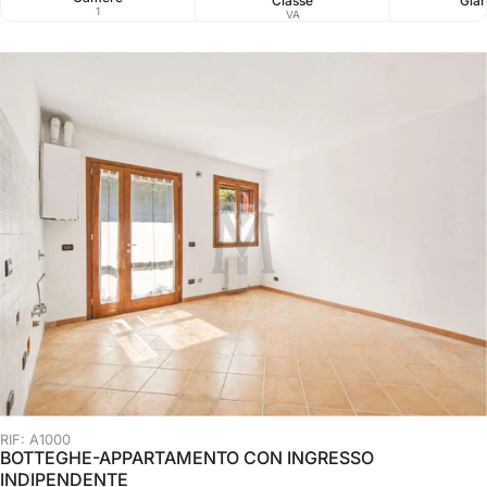
Classe
Giar
1
VA
RIF: A1000
BOTTEGHE-APPARTAMENTO CON INGRESSO
INDIPENDENTE