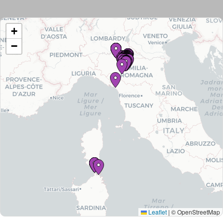
+
−
Tutti
gli
immobili
Leaflet
|
© OpenStreetMap