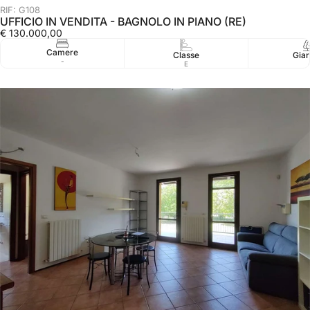
RIF: G108
UFFICIO IN VENDITA - BAGNOLO IN PIANO (RE)
€ 130.000,00
Camere
Classe
Giar
-
E