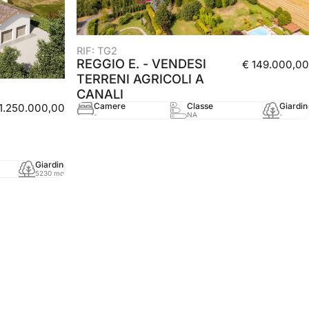
RIF: TG2
REGGIO E. - VENDESI
€ 149.000,00
TERRENI AGRICOLI A
CANALI
Camere
Classe
Giardin
 1.250.000,00
-
NA
-
Giardino
mq
Anno
5230 mq
480 mq
-