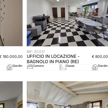
RIF: ZCG17
UFFICIO IN LOCAZIONE -
€ 180.000,00
€ 800,00
BAGNOLO IN PIANO (RE)
Giardino
mq
Anno
Camere
Classe
Giardin
-
128 mq
2005
-
E
-