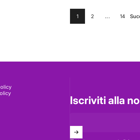
1
2
...
14
Suc
olicy
olicy
Iscriviti alla 