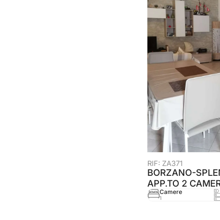
RIF: ZA371
BORZANO-SPLE
APP.TO 2 CAME
Camere
1