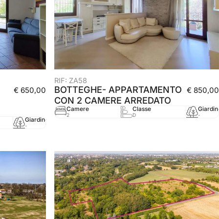
RIF: ZA58
BOTTEGHE- APPARTAMENTO
€ 650,00
€ 850,00
CON 2 CAMERE ARREDATO
Camere
Classe
Giardin
2
D
-
Giardino
mq
Anno
-
67 mq
2003