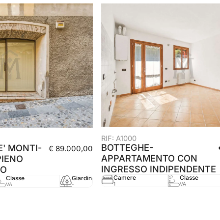
RIF: A1000
BOTTEGHE-
' MONTI-
€ 89.000,00
APPARTAMENTO CON
PIENO
INGRESSO INDIPENDENTE
CO
Camere
Classe
Classe
Giardino
mq
Anno
1
VA
VA
-
70 mq
-