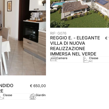
RIF: G076
REGGIO E. - ELEGANTE
€
VILLA DI NUOVA
REALIZZAZIONE
IMMERSA NEL VERDE
Camere
Classe
-
NC
NDIDO
€ 650,00
RE
Classe
Giardino
mq
Anno
E
-
55 mq
2010