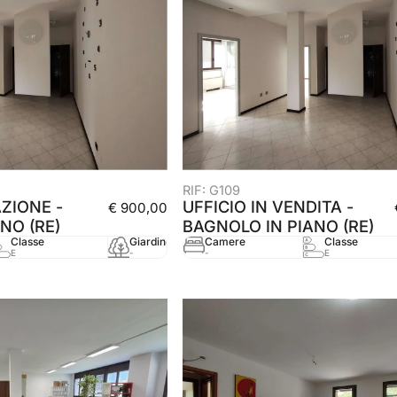
RIF: G109
AZIONE -
UFFICIO IN VENDITA -
€ 900,00
NO (RE)
BAGNOLO IN PIANO (RE)
Classe
Giardino
Camere
mq
Classe
Anno
E
-
-
128 mq
E
2005