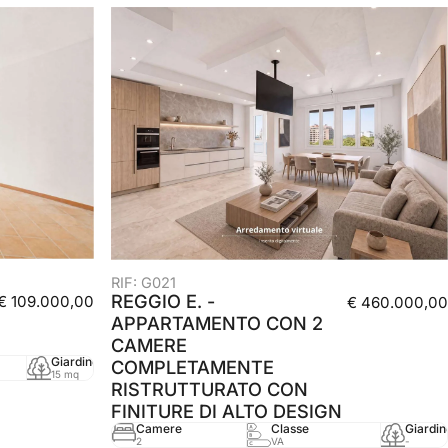
RIF: G021
REGGIO E. -
€ 109.000,00
€ 460.000,00
APPARTAMENTO CON 2
CAMERE
Giardino
mq
Anno
COMPLETAMENTE
15 mq
46 mq
2000
RISTRUTTURATO CON
FINITURE DI ALTO DESIGN
Camere
Classe
Giardin
2
VA
-