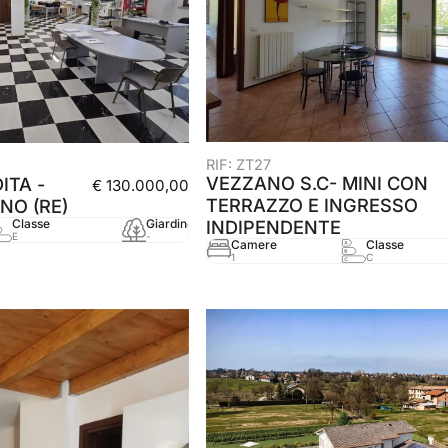
RIF: ZT27
VEZZANO S.C- MINI CON
ITA -
€ 130.000,00
TERRAZZO E INGRESSO
NO (RE)
Classe
Giardino
mq
Anno
INDIPENDENTE
E
-
106 mq
2005
Camere
Classe
1
C