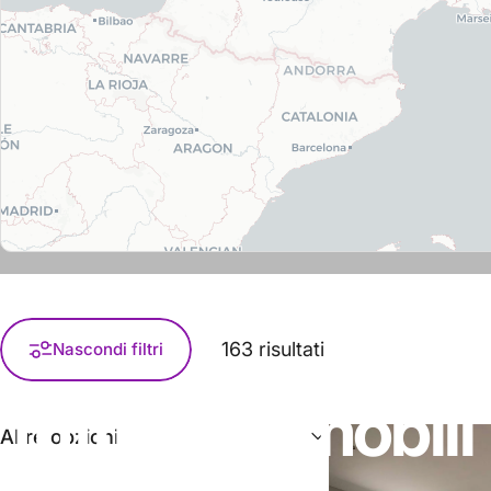
163 risultati
Nascondi filtri
Tutti
gli
immobili
Altre opzioni