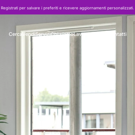
Registrati
per salvare i preferiti e ricevere aggiornamenti personalizzati.
Cerca
Vendi
Servizi
Chi siamo
Lavora con noi
Contatti
Cerca
Vendi
Servizi
Chi siamo
Lavora con noi
Contatti