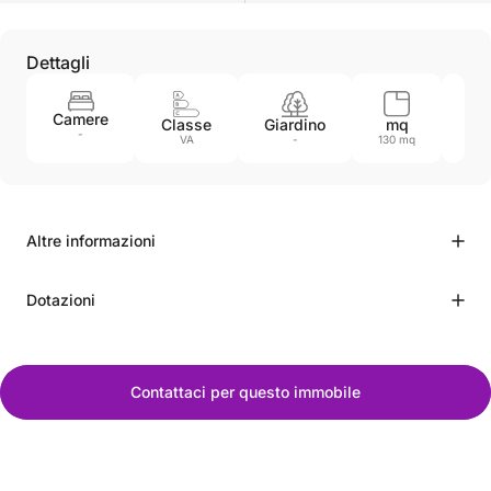
Dettagli
Camere
Classe
Giardino
mq
An
-
VA
-
130 mq
-
Altre informazioni
Dotazioni
Contattaci per questo immobile