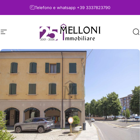
Vai direttamente ai contenuti
Telefono e whatsapp
+39 3337823790
Navigazione del sito
Melloni immobiliare
C