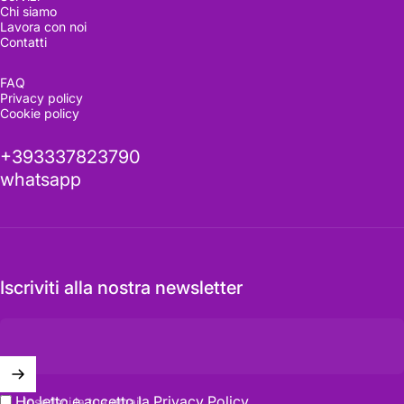
Chi siamo
Lavora con noi
Contatti
Visitala
ora
FAQ
Privacy policy
Cookie policy
Vederla dal vivo fa la differenza
+393337823790
whatsapp
Richiedi informazioni
Iscriviti alla nostra newsletter
Ho letto e accetto la
Privacy Policy
Inserisci la tua email