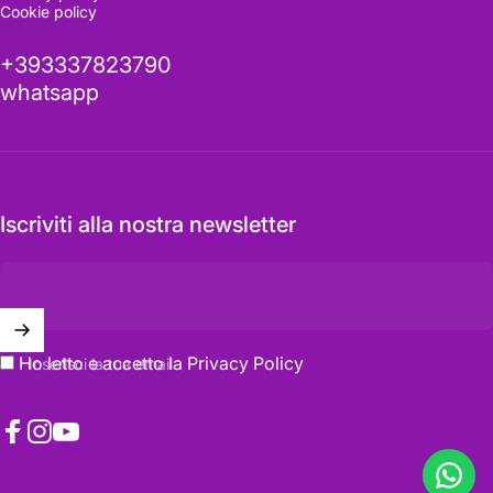
Cookie policy
Vederla dal vivo fa la differenza
+393337823790
whatsapp
Richiedi informazioni
Iscriviti alla nostra newsletter
Ho letto e accetto la
Privacy Policy
Inserisci la tua email
Facebook
Instagram
YouTube