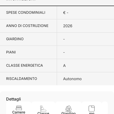
SPESE CONDOMINIALI
€ -
ANNO DI COSTRUZIONE
2026
GIARDINO
-
PIANI
-
CLASSE ENERGETICA
A
RISCALDAMENTO
Autonomo
Dettagli
Camere
An
Classe
Giardino
mq