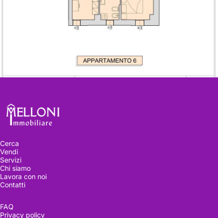
Melloni immobiliare
Cerca
Vendi
Servizi
Chi siamo
Lavora con noi
Contatti
Visitala
ora
FAQ
Privacy policy