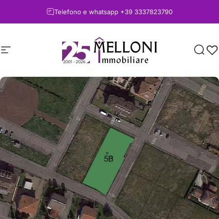
Vai direttamente ai contenuti
Telefono e whatsapp
+39 3337823790
Navigazione del sito
Melloni immobiliare
Cerc
Pr