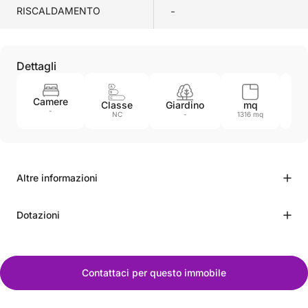
RISCALDAMENTO
-
Dettagli
Camere
Classe
Giardino
mq
An
-
NC
-
1316 mq
Altre informazioni
Dotazioni
Contattaci per questo immobile