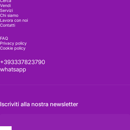
Cerca
Vendi
Servizi
Chi siamo
Lavora con noi
Contatti
Visitala
ora
FAQ
Privacy policy
Cookie policy
Vederla dal vivo fa la differenza
+393337823790
whatsapp
Richiedi informazioni
Iscriviti alla nostra newsletter