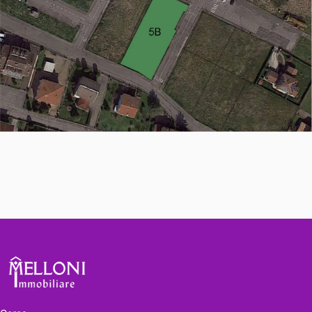
Melloni immobiliare