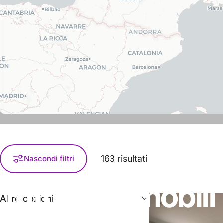
163 risultati
Nascondi filtri
Tutti
gli
immobili
Altre opzioni