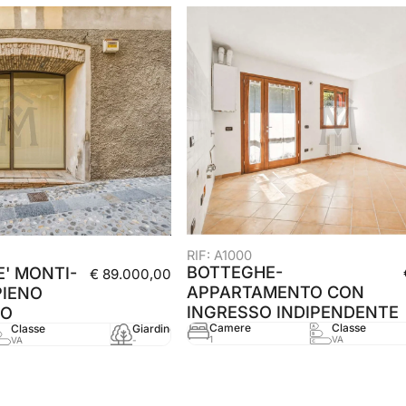
RIF: A1000
BOTTEGHE-
' MONTI-
€ 89.000,00
APPARTAMENTO CON
PIENO
INGRESSO INDIPENDENTE
CO
Camere
Classe
Classe
Giardino
mq
Anno
1
VA
VA
-
70 mq
-