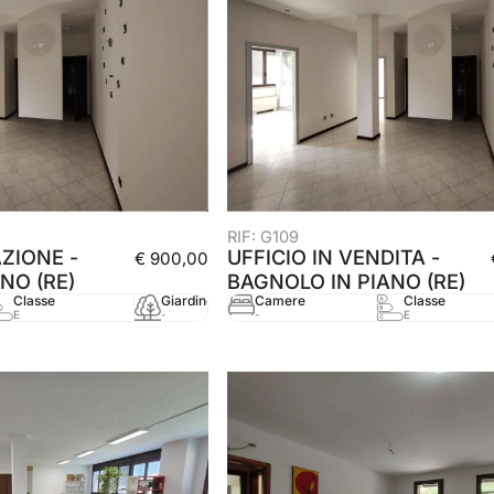
RIF: G109
AZIONE -
UFFICIO IN VENDITA -
€ 900,00
NO (RE)
BAGNOLO IN PIANO (RE)
Classe
Giardino
Camere
mq
Classe
Anno
E
-
-
128 mq
E
2005