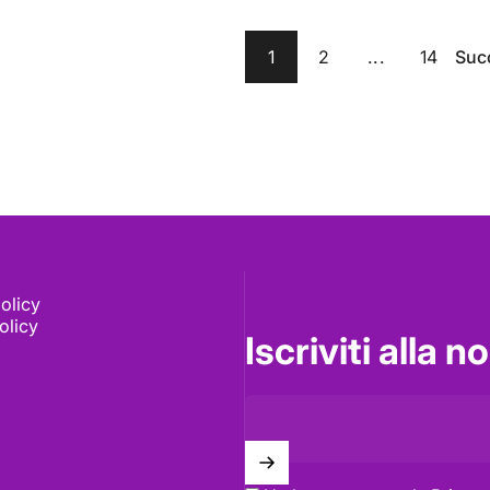
1
2
...
14
Suc
olicy
olicy
Iscriviti alla 