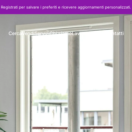
Registrati
per salvare i preferiti e ricevere aggiornamenti personalizzati.
Cerca
Vendi
Servizi
Chi siamo
Lavora con noi
Contatti
Cerca
Vendi
Servizi
Chi siamo
Lavora con noi
Contatti