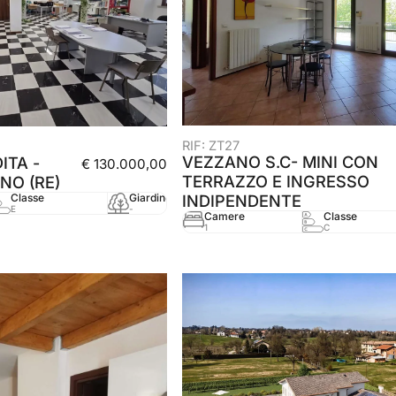
RIF: ZT27
VEZZANO S.C- MINI CON
ITA -
€ 130.000,00
TERRAZZO E INGRESSO
NO (RE)
Classe
Giardino
mq
Anno
INDIPENDENTE
E
-
106 mq
2005
Camere
Classe
1
C