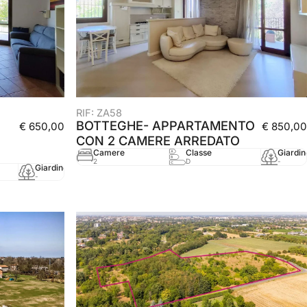
RIF: ZA58
BOTTEGHE- APPARTAMENTO
€ 650,00
€ 850,00
CON 2 CAMERE ARREDATO
Camere
Classe
Giardin
2
D
-
Giardino
mq
Anno
-
67 mq
2003