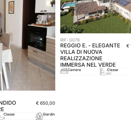
RIF: G076
REGGIO E. - ELEGANTE
€
VILLA DI NUOVA
REALIZZAZIONE
IMMERSA NEL VERDE
Camere
Classe
-
NC
NDIDO
€ 650,00
RE
Classe
Giardino
mq
Anno
E
-
55 mq
2010