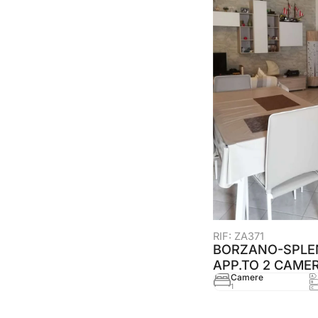
RIF: ZA371
BORZANO-SPLE
APP.TO 2 CAME
Camere
1