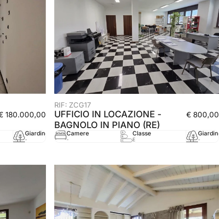
RIF: ZCG17
UFFICIO IN LOCAZIONE -
€ 180.000,00
€ 800,00
BAGNOLO IN PIANO (RE)
Giardino
mq
Anno
Camere
Classe
Giardin
-
128 mq
2005
-
E
-