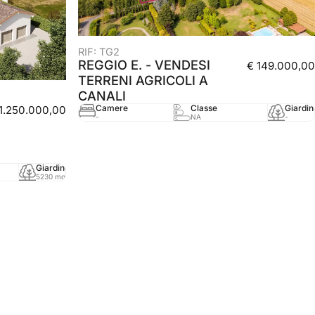
RIF: TG2
REGGIO E. - VENDESI
€ 149.000,00
TERRENI AGRICOLI A
CANALI
Camere
Classe
Giardin
 1.250.000,00
-
NA
-
Giardino
mq
Anno
5230 mq
480 mq
-