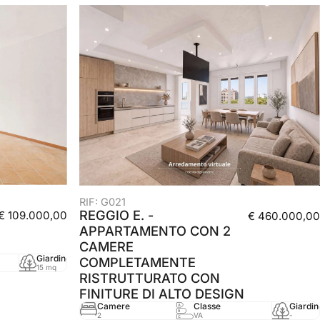
RIF: G021
REGGIO E. -
€ 109.000,00
€ 460.000,00
APPARTAMENTO CON 2
CAMERE
Giardino
mq
Anno
COMPLETAMENTE
15 mq
46 mq
2000
RISTRUTTURATO CON
FINITURE DI ALTO DESIGN
Camere
Classe
Giardin
2
VA
-