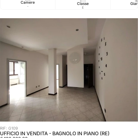
Camere
Classe
Giar
-
E
RIF: G109
UFFICIO IN VENDITA - BAGNOLO IN PIANO (RE)