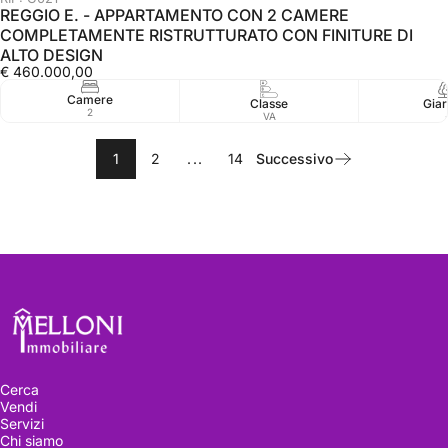
REGGIO E. - APPARTAMENTO CON 2 CAMERE
COMPLETAMENTE RISTRUTTURATO CON FINITURE DI
ALTO DESIGN
€ 460.000,00
Camere
Classe
Giar
2
VA
1
2
...
14
Successivo
Melloni immobiliare
Cerca
Vendi
Servizi
Chi siamo