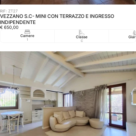
RIF: ZT27
VEZZANO S.C- MINI CON TERRAZZO E INGRESSO
INDIPENDENTE
€ 650,00
Camere
Classe
Giar
1
C