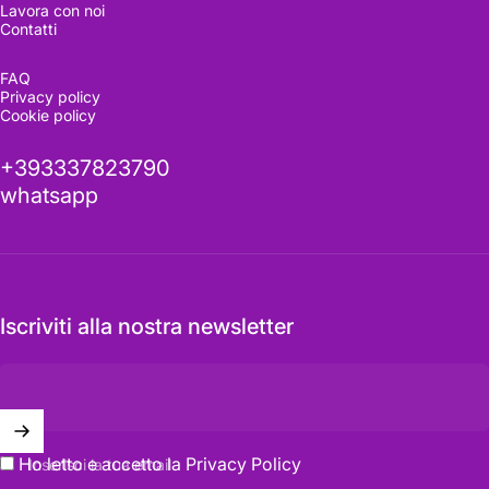
Lavora con noi
Contatti
FAQ
Privacy policy
Cookie policy
+393337823790
whatsapp
Iscriviti alla nostra newsletter
Ho letto e accetto la
Privacy Policy
Inserisci la tua email