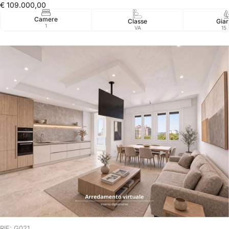
€ 109.000,00
Camere
Classe
Giar
1
VA
15
RIF: G021