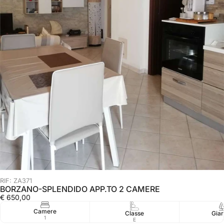
RIF: ZA371
BORZANO-SPLENDIDO APP.TO 2 CAMERE
€ 650,00
Camere
Classe
Giar
1
E