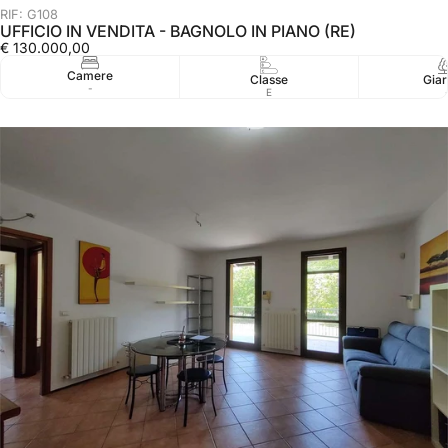
RIF: G108
UFFICIO IN VENDITA - BAGNOLO IN PIANO (RE)
€ 130.000,00
Camere
Classe
Giar
-
E