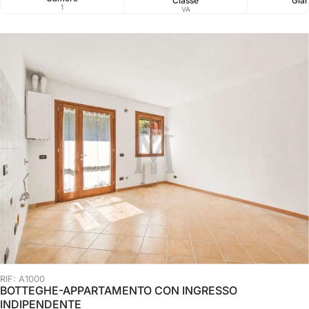
Classe
Giar
1
VA
RIF: A1000
BOTTEGHE-APPARTAMENTO CON INGRESSO
INDIPENDENTE