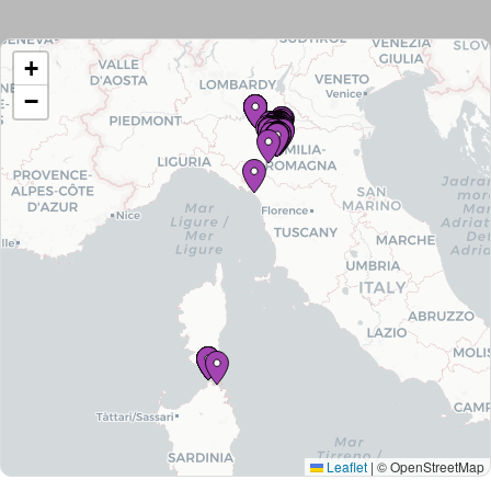
+
−
Tutti
gli
immobili
Leaflet
|
© OpenStreetMap