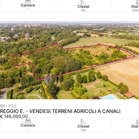
Camere
Classe
Giar
-
NC
523
RIF: TG2
REGGIO E. - VENDESI TERRENI AGRICOLI A CANALI
€ 149.000,00
Camere
Classe
Giar
-
NA