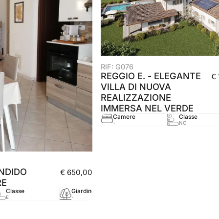
RIF: G076
REGGIO E. - ELEGANTE
€
VILLA DI NUOVA
REALIZZAZIONE
IMMERSA NEL VERDE
Camere
Classe
-
NC
NDIDO
€ 650,00
RE
Classe
Giardino
mq
Anno
E
-
55 mq
2010