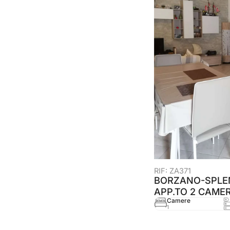
RIF: ZA371
BORZANO-SPLE
APP.TO 2 CAME
Camere
1