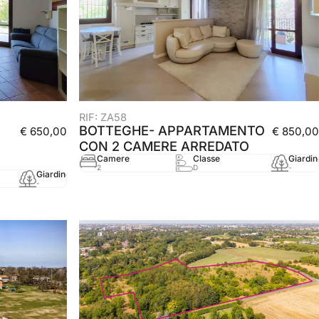
RIF: ZA58
BOTTEGHE- APPARTAMENTO
€ 650,00
€ 850,00
CON 2 CAMERE ARREDATO
Camere
Classe
Giardin
2
D
-
Giardino
mq
Anno
-
67 mq
2003