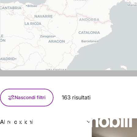
163 risultati
Nascondi filtri
Tutti
gli
immobili
Altre opzioni