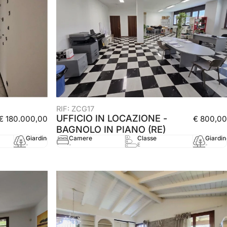
RIF: ZCG17
UFFICIO IN LOCAZIONE -
€ 180.000,00
€ 800,00
BAGNOLO IN PIANO (RE)
Giardino
mq
Anno
Camere
Classe
Giardin
-
128 mq
2005
-
E
-