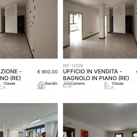
RIF: G109
AZIONE -
UFFICIO IN VENDITA -
€ 900,00
NO (RE)
BAGNOLO IN PIANO (RE)
Classe
Giardino
Camere
mq
Classe
Anno
E
-
-
128 mq
E
2005