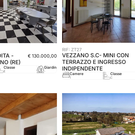
RIF: ZT27
VEZZANO S.C- MINI CON
ITA -
€ 130.000,00
TERRAZZO E INGRESSO
NO (RE)
Classe
Giardino
mq
Anno
INDIPENDENTE
E
-
106 mq
2005
Camere
Classe
1
C