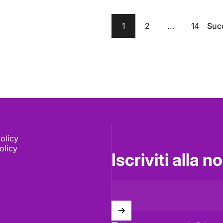
1
2
...
14
Suc
olicy
olicy
Iscriviti alla 