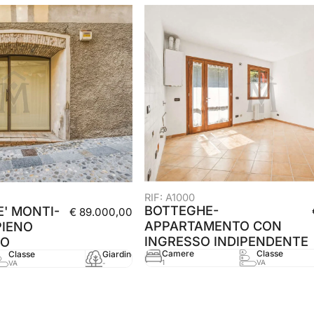
RIF: A1000
BOTTEGHE-
' MONTI-
€ 89.000,00
APPARTAMENTO CON
PIENO
INGRESSO INDIPENDENTE
CO
Camere
Classe
Classe
Giardino
mq
Anno
1
VA
VA
-
70 mq
-