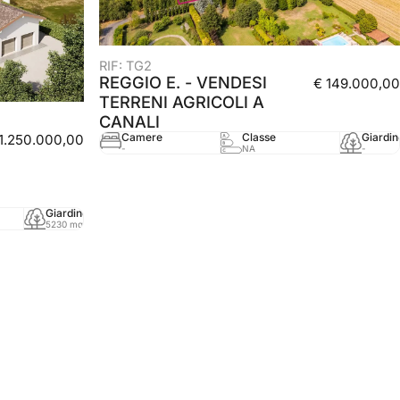
RIF: TG2
REGGIO E. - VENDESI
€ 149.000,00
TERRENI AGRICOLI A
CANALI
Camere
Classe
Giardin
 1.250.000,00
-
NA
-
Giardino
mq
Anno
5230 mq
480 mq
-