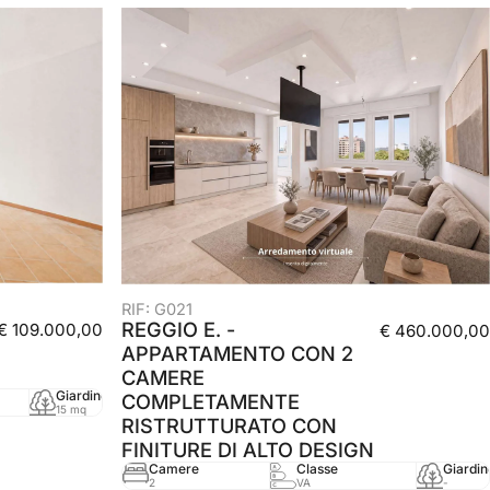
RIF: G021
REGGIO E. -
€ 109.000,00
€ 460.000,00
APPARTAMENTO CON 2
CAMERE
Giardino
mq
Anno
COMPLETAMENTE
15 mq
46 mq
2000
RISTRUTTURATO CON
FINITURE DI ALTO DESIGN
Camere
Classe
Giardin
2
VA
-