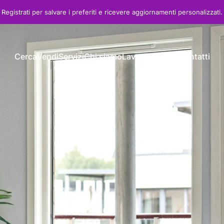
Registrati
per salvare i preferiti e ricevere aggiornamenti personalizzati.
Cerca
Vendi
Servizi
Chi siamo
Lavora con noi
Contatti
Cerca
Vendi
Servizi
Chi siamo
Lavora con noi
Contatti